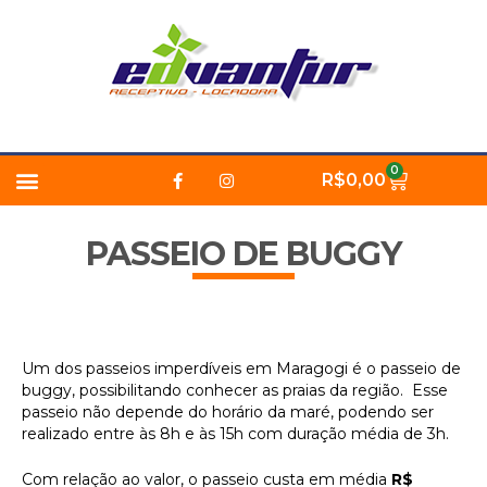
Ir
para
o
conteúdo
F
I
Menu
0
Carrinho
R$
0,00
a
n
c
s
e
t
b
a
PASSEIO DE BUGGY
o
g
o
r
k
a
-
m
f
Um dos passeios imperdíveis em Maragogi é o passeio de
buggy, possibilitando conhecer as praias da região. Esse
passeio não depende do horário da maré, podendo ser
realizado entre às 8h e às 15h com duração média de 3h.
Com relação ao valor, o passeio custa em média
R$