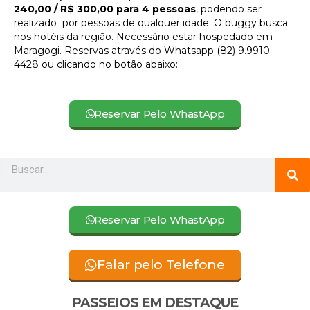
240,00 / R$ 300,00 para 4 pessoas
, podendo ser
realizado por pessoas de qualquer idade. O buggy busca
nos hotéis da região. Necessário estar hospedado em
Maragogi. Reservas através do Whatsapp (82) 9.9910-
4428 ou clicando no botão abaixo:
Reservar Pelo WhastApp
P
P
e
e
s
s
q
q
u
i
u
Reservar Pelo WhastApp
s
i
a
s
r
a
Falar pelo Telefone
r
PASSEIOS EM DESTAQUE