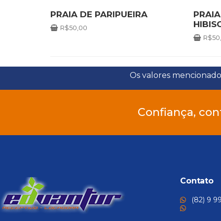
PRAIA DE PARIPUEIRA
PRAIA
HIBIS
R$
50,00
R$
50
Os valores mencionados 
Confiança, con
Contato
(82) 9 9