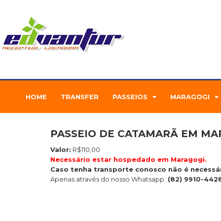
Ir
para
o
conteúdo
HOME
TRANSFER
PASSEIOS
MARAGOGI
PASSEIO DE CATAMARÃ EM MA
Valor:
R$110,00
Necessário estar hospedado em Maragogi.
Caso tenha transporte conosco não é necessár
Apenas através do nosso Whatsapp:
(82) 9910-442