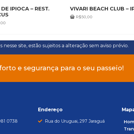
 DE IPIOCA – REST.
VIVARI BEACH CLUB – I
CUS
R$
50,00
,00
nesse site, estão sujeitos a alteração sem aviso prévio.
forto e segurança para o seu passeio!
Endereço
Mapa
981 0738
Rua do Uruguai, 297 Jaraguá
Hom
Tran