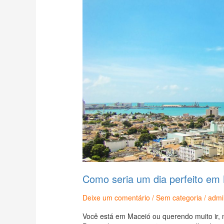
dia
perfeito
em
Maceió?
Como seria um dia perfeito em
Deixe um comentário
/
Sem categoria
/
admi
Você está em Maceió ou querendo muito ir, 