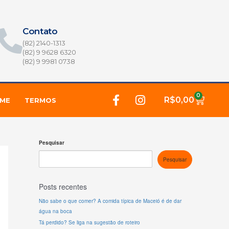
Contato
(82) 2140-1313
(82) 9 9628 6320
(82) 9 9981 0738
F
I
0
Carrin
R$
0,00
IME
TERMOS
a
n
c
s
e
t
b
a
Pesquisar
o
g
o
r
Pesquisar
k
a
-
m
Posts recentes
f
Não sabe o que comer? A comida típica de Maceió é de dar
água na boca
Tá perdido? Se liga na sugestão de roteiro