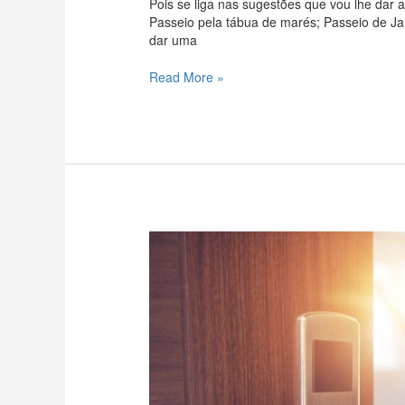
Pois se liga nas sugestões que vou lhe dar 
Passeio pela tábua de marés; Passeio de Ja
dar uma
Read More »
Para
se
sentir
em
casa:
alguns
hotéis
de
Maceió