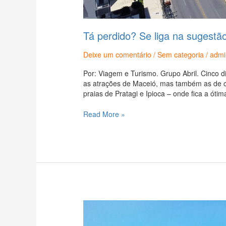
Tá perdido? Se liga na sugestão
Deixe um comentário
/
Sem categoria
/
admi
Por: Viagem e Turismo. Grupo Abril. Cinco di
as atrações de Maceió, mas também as de cid
praias de Pratagi e Ipioca – onde fica a óti
Read More »
Como
seria
um