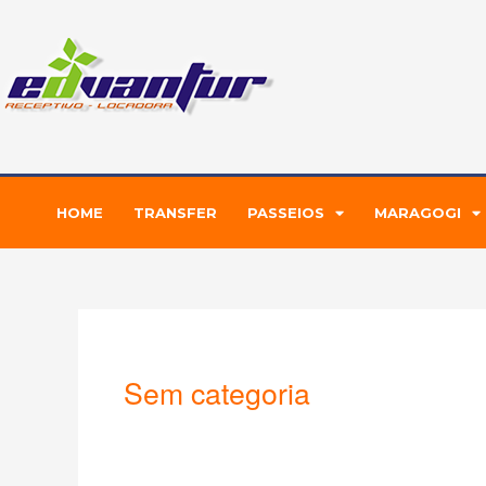
Ir
para
o
conteúdo
HOME
TRANSFER
PASSEIOS
MARAGOGI
Sem categoria