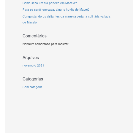
Como seria um dia perfeito em Maceió?
Para se sentir em casa: alguns hotéis de Maceió
Conquistando os visitantes da maneira certa: a culinária variada
de Maceió
Comentários
Nenhum comentário para mostrar.
Arquivos
novembro 2021
Categorias
Sem categoria