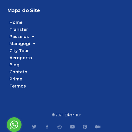
Mapa do Site
Home
Transfer
Passeios
Maragogi
City Tour
Aeroporto
Blog
Contato
Prime
Termos
© 2021 Edvan Tur
T
F
D
Y
P
M
w
a
r
o
i
e
i
c
i
u
n
d