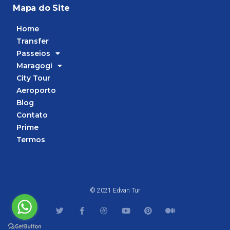
Mapa do Site
Home
Transfer
Passeios
Maragogi
City Tour
Aeroporto
Blog
Contato
Prime
Termos
© 2021 Edvan Tur
T
F
D
Y
P
M
w
a
r
o
i
e
i
c
i
u
n
d
t
e
b
t
t
i