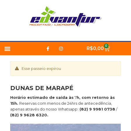
Ir
para
o
conteúdo
F
I
Menu
0
Carrinho
R$
0,00
a
n
c
s
e
t
b
a
o
g
Esse passeio expirou
o
r
k
a
-
m
f
DUNAS DE MARAPÉ
Horário estimado de saída às
7
h, com retorno às
15h.
Reservas com menos de 24hrs de antecedência,
apenas através do nosso Whatsapp:
(82) 9 9981 0738
/
(82) 9 9628 6320.